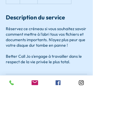
Description du service
Réservez ce créneau si vous souhaitez savoir
comment mettre à l'abri tous vos fichiers et
documents importants. N'ayez plus peur que
votre disque dur tombe en panne !
Better Call Jo s'engage à travailler dans le
respect de la vie privée le plus total.
Coordonnées
+ 07 69 00 53 64
bettercalljo49@gmail.com
Better Call Jo, Rue du Pré Pigeon, Angers,
France