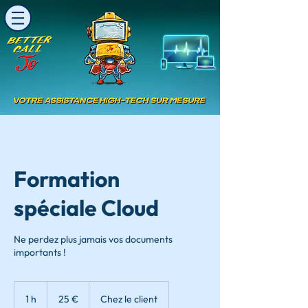
Formation
spéciale Cloud
Ne perdez plus jamais vos documents
importants !
25
euros
1 h
1
25 €
Chez le client