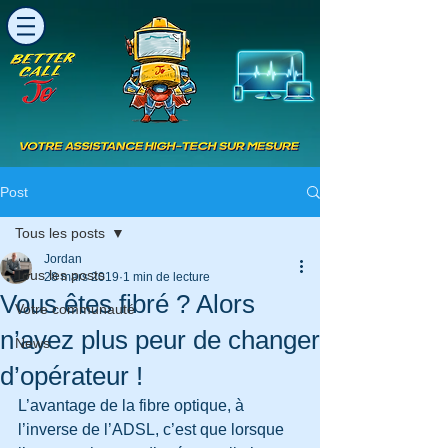
Post
Tous les posts
Jordan
Tous les posts
28 mars 2019
1 min de lecture
Vous êtes fibré ? Alors
Votre communauté
n’ayez plus peur de changer
News
d’opérateur !
L’avantage de la fibre optique, à 
l’inverse de l’ADSL, c’est que lorsque 