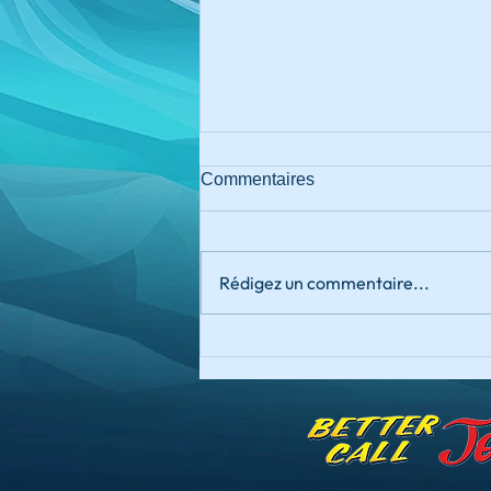
Commentaires
Rédigez un commentaire...
Welcome JoBot 🤖