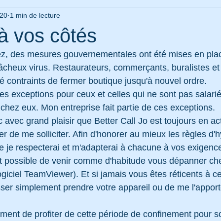
020
1 min de lecture
à vos côtés
, des mesures gouvernementales ont été mises en place 
âcheux virus. Restaurateurs, commerçants, buralistes et 
té contraints de fermer boutique jusqu'à nouvel ordre.
es exceptions pour ceux et celles qui ne sont pas salarié
 chez eux. Mon entreprise fait partie de ces exceptions.
avec grand plaisir que Better Call Jo est toujours en act
 de me solliciter. Afin d'honorer au mieux les règles d'h
e je respecterai et m'adapterai à chacune à vos exigenc
 fait possible de venir comme d'habitude vous dépanner ch
ogiciel TeamViewer). Et si jamais vous êtes réticents à ce
ser simplement prendre votre appareil ou de me l'appor
oment de profiter de cette période de confinement pour s