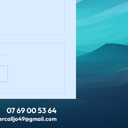
ows 11
07 69 00 53 64
ercalljo49@gmail.com