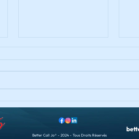
Wind
Vœux 2023 🥳
bett
Better Call Jo® - 2024 - Tous Droits Réservés