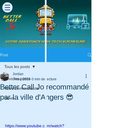
Post
Tous les posts
Jordan
Tous les posts
3 nov. 2018
0 min de lecture
Better Call Jo recommandé
Votre communauté
par la ville d'Angers 😎
News
https://www.youtube.com/watch?